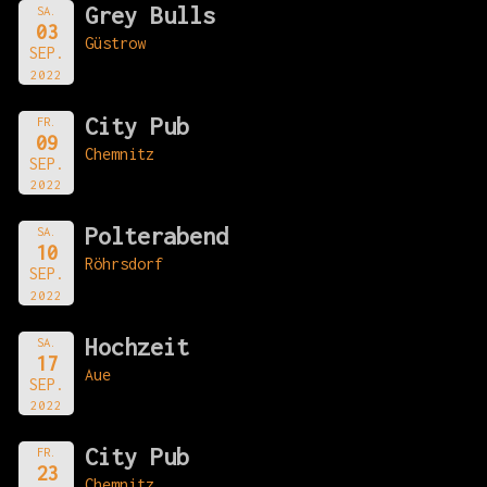
Grey Bulls
SA.
03
Güstrow
SEP.
2022
City Pub
FR.
09
Chemnitz
SEP.
2022
Polterabend
SA.
10
Röhrsdorf
SEP.
2022
Hochzeit
SA.
17
Aue
SEP.
2022
City Pub
FR.
23
Chemnitz