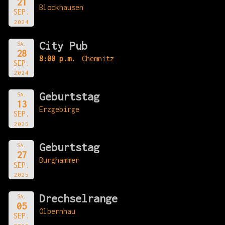
21
Blockhausen
SEP.
2024
City Pub
SA.
28
8:00 p.m.
Chemnitz
SEP.
2024
Geburtstag
SA.
13
Erzgebirge
SEP.
2025
Geburtstag
SA.
27
Burghammer
SEP.
2025
Drechselrange
SA.
05
Olbernhau
SEP.