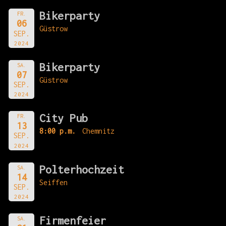
Bikerparty
FR.
06
Güstrow
SEP.
2024
Bikerparty
SA.
07
Güstrow
SEP.
2024
City Pub
FR.
13
8:00 p.m.
Chemnitz
SEP.
2024
Polterhochzeit
SA.
14
Seiffen
SEP.
2024
Firmenfeier
SA.