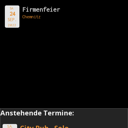
Firmenfeier
SA.
24
Chemnitz
SEP.
2022
Anstehende Termine:
City Pub - Solo
SA.