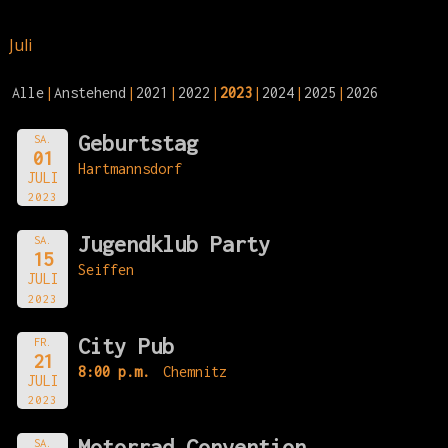
Juli
Alle
Anstehend
2021
2022
2023
2024
2025
2026
Geburtstag
SA.
01
Hartmannsdorf
JULI
2023
Jugendklub Party
SA.
15
Seiffen
JULI
2023
City Pub
FR.
21
8:00 p.m.
Chemnitz
JULI
2023
Motorrad Convention
SA.