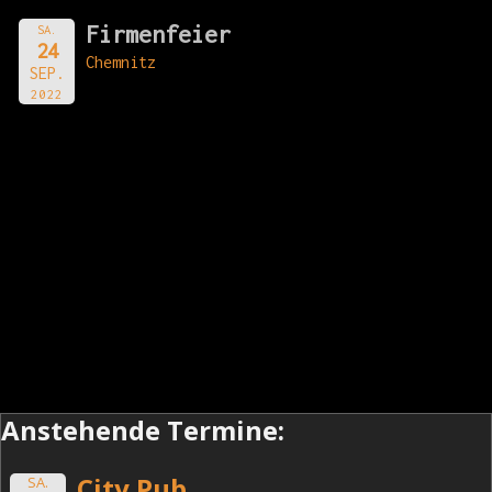
Firmenfeier
SA.
24
Chemnitz
SEP.
2022
Anstehende Termine:
City Pub
SA.