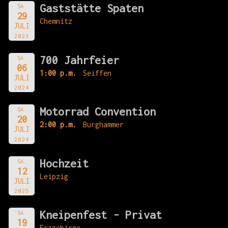
Gaststätte Spaten
SA.
29
Chemnitz
JULI
2023
700 Jahrfeier
SA.
06
1:00 p.m.
Seiffen
JULI
2024
Motorrad Convention
SA.
20
2:00 p.m.
Burghammer
JULI
2024
Hochzeit
SA.
12
Leipzig
JULI
2025
Kneipenfest - Privat
SA.
19
Erzgebirge