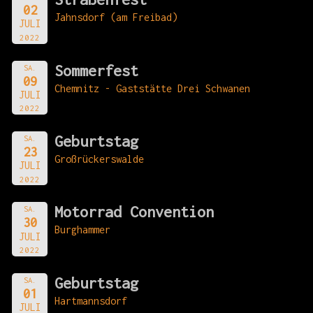
02
Jahnsdorf (am Freibad)
JULI
2022
Sommerfest
SA.
09
Chemnitz - Gaststätte Drei Schwanen
JULI
2022
Geburtstag
SA.
23
Großrückerswalde
JULI
2022
Motorrad Convention
SA.
30
Burghammer
JULI
2022
Geburtstag
SA.
01
Hartmannsdorf
JULI