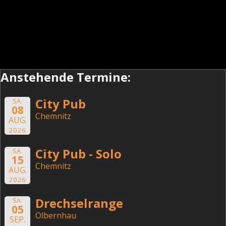
Anstehende Termine:
City Pub
SA.
08
Chemnitz
AUG.
2026
City Pub - Solo
SA.
15
Chemnitz
AUG.
2026
Drechselrange
SA.
05
Olbernhau
SEP.