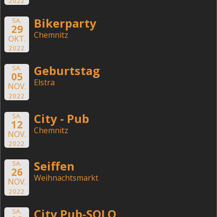
2022
Bikerparty
SA.
29
Chemnitz
OKT.
2022
Geburtstag
SA.
05
Elstra
NOV.
2022
City - Pub
SA.
12
Chemnitz
NOV.
2022
Seiffen
SA.
26
Weihnachtsmarkt
NOV.
2022
City Pub-SOLO
SA.