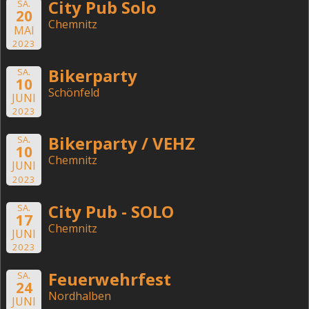
City Pub Solo
SA.
20
Chemnitz
MAI
2023
Bikerparty
SA.
10
Schönfeld
JUNI
2023
Bikerparty / VEHZ
SA.
10
Chemnitz
JUNI
2023
City Pub - SOLO
SA.
17
Chemnitz
JUNI
2023
Feuerwehrfest
SA.
24
Nordhalben
JUNI