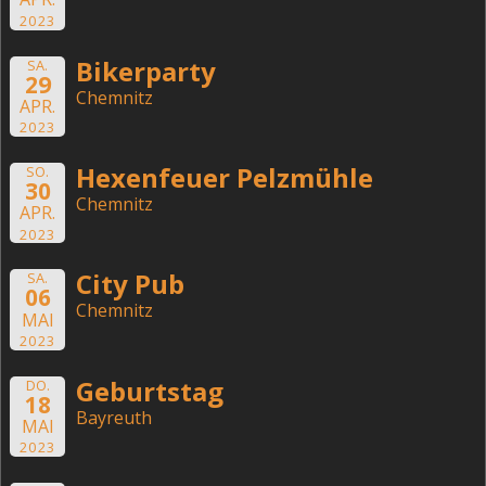
2023
Bikerparty
SA.
29
Chemnitz
APR.
2023
Hexenfeuer Pelzmühle
SO.
30
Chemnitz
APR.
2023
City Pub
SA.
06
Chemnitz
MAI
2023
Geburtstag
DO.
18
Bayreuth
MAI
2023