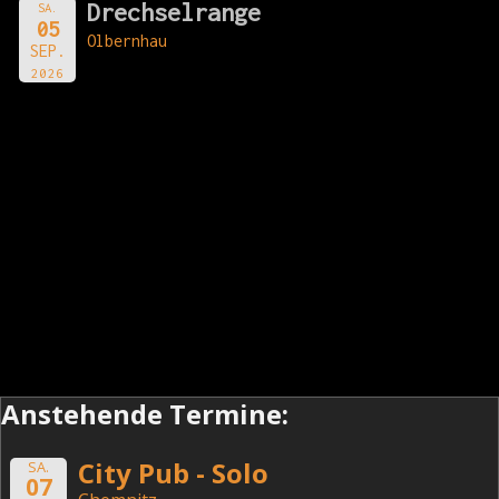
Drechselrange
SA.
05
Olbernhau
SEP.
2026
Anstehende Termine:
City Pub - Solo
SA.
07