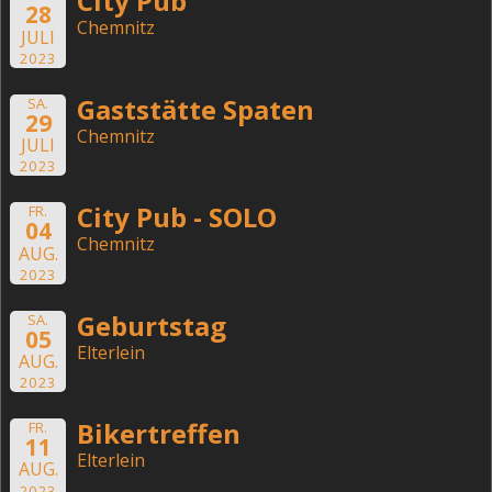
City Pub
28
Chemnitz
JULI
2023
Gaststätte Spaten
SA.
29
Chemnitz
JULI
2023
City Pub - SOLO
FR.
04
Chemnitz
AUG.
2023
Geburtstag
SA.
05
Elterlein
AUG.
2023
Bikertreffen
FR.
11
Elterlein
AUG.
2023