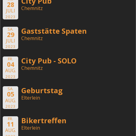
City Pub
28
Chemnitz
JULI
2023
Gaststätte Spaten
SA.
29
Chemnitz
JULI
2023
City Pub - SOLO
FR.
04
Chemnitz
AUG.
2023
Geburtstag
SA.
05
Elterlein
AUG.
2023
Bikertreffen
FR.
11
Elterlein
AUG.