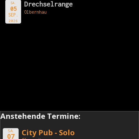
Drechselrange
SA.
05
Olbernhau
SEP.
2026
Anstehende Termine:
City Pub - Solo
SA.
07