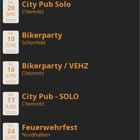
City Pub Solo
SA.
20
Chemnitz
MAI
2023
Bikerparty
SA.
10
Schönfeld
JUNI
2023
Bikerparty / VEHZ
SA.
10
Chemnitz
JUNI
2023
City Pub - SOLO
SA.
17
Chemnitz
JUNI
2023
Feuerwehrfest
SA.
24
Nordhalben
JUNI