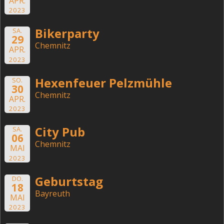
APR.
2023
Bikerparty
SA.
29
Chemnitz
APR.
2023
Hexenfeuer Pelzmühle
SO.
30
Chemnitz
APR.
2023
City Pub
SA.
06
Chemnitz
MAI
2023
Geburtstag
DO.
18
Bayreuth
MAI
2023