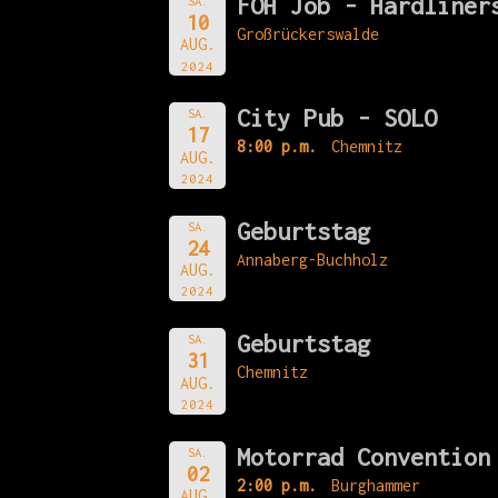
FOH Job - Hardliner
SA.
10
Großrückerswalde
AUG.
2024
City Pub - SOLO
SA.
17
8:00 p.m.
Chemnitz
AUG.
2024
Geburtstag
SA.
24
Annaberg-Buchholz
AUG.
2024
Geburtstag
SA.
31
Chemnitz
AUG.
2024
Motorrad Convention
SA.
02
2:00 p.m.
Burghammer
AUG.