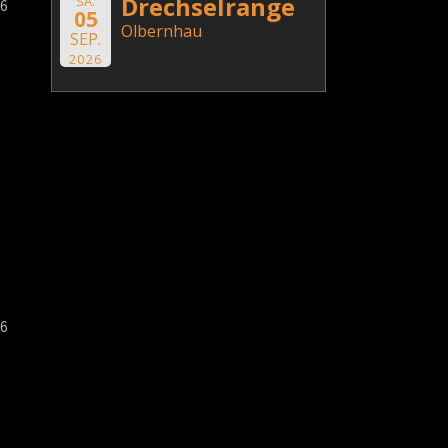
Drechselrange
SA.
6
05
Olbernhau
SEP.
2026
6