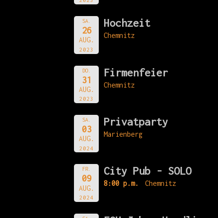
Hochzeit
SA.
26
Chemnitz
AUG.
2023
Firmenfeier
DO.
31
Chemnitz
AUG.
2023
Privatparty
SA.
03
Marienberg
AUG.
2024
City Pub - SOLO
FR.
09
8:00 p.m.
Chemnitz
AUG.
2024