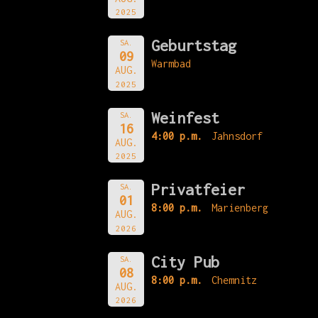
2025
Geburtstag
SA.
09
Warmbad
AUG.
2025
Weinfest
SA.
16
4:00 p.m.
Jahnsdorf
AUG.
2025
Privatfeier
SA.
01
8:00 p.m.
Marienberg
AUG.
2026
City Pub
SA.
08
8:00 p.m.
Chemnitz
AUG.
2026