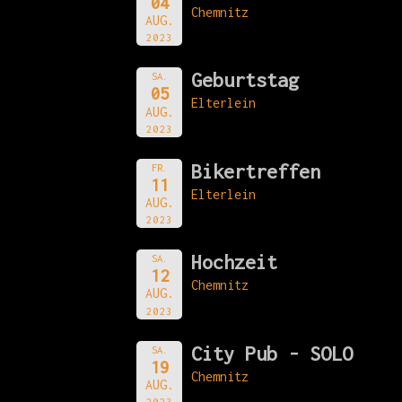
04
Chemnitz
AUG.
2023
Geburtstag
SA.
05
Elterlein
AUG.
2023
Bikertreffen
FR.
11
Elterlein
AUG.
2023
Hochzeit
SA.
12
Chemnitz
AUG.
2023
City Pub - SOLO
SA.
19
Chemnitz
AUG.
2023