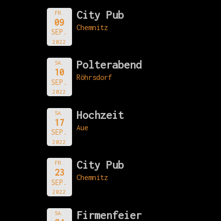
City Pub
FR.
09
Chemnitz
SEP.
2022
Polterabend
SA.
10
Röhrsdorf
SEP.
2022
Hochzeit
SA.
17
Aue
SEP.
2022
City Pub
FR.
23
Chemnitz
SEP.
2022
Firmenfeier
SA.