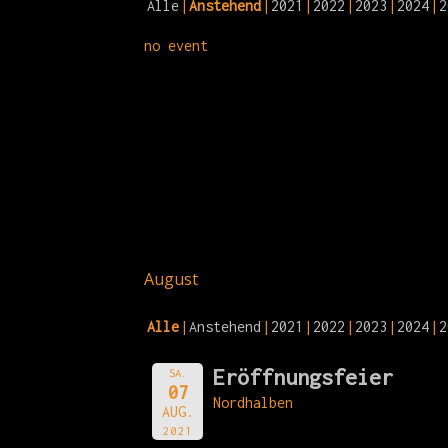
Alle
Anstehend
2021
2022
2023
2024
2
no event
August
Alle
Anstehend
2021
2022
2023
2024
2
Eröffnungsfeier
SA.
07
Nordhalben
AUG.
2021