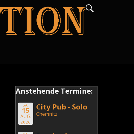
Anstehende Termine:
City Pub - Solo
SA.
15
Chemnitz
AUG.
2026