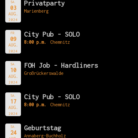
Privatparty
SA.
03
Marienberg
AUG.
2024
City Pub - SOLO
FR.
09
8:00 p.m.
Chemnitz
AUG.
2024
FOH Job - Hardliners
SA.
10
Großrückerswalde
AUG.
2024
City Pub - SOLO
SA.
17
8:00 p.m.
Chemnitz
AUG.
2024
Geburtstag
SA.
24
Annaberg-Buchholz