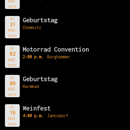
AUG.
2024
Geburtstag
SA.
31
Chemnitz
AUG.
2024
Motorrad Convention
SA.
02
2:00 p.m.
Burghammer
AUG.
2025
Geburtstag
SA.
09
Warmbad
AUG.
2025
Weinfest
SA.
16
4:00 p.m.
Jahnsdorf
AUG.
2025