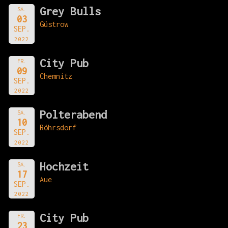
Grey Bulls
SA.
03
Güstrow
SEP.
2022
City Pub
FR.
09
Chemnitz
SEP.
2022
Polterabend
SA.
10
Röhrsdorf
SEP.
2022
Hochzeit
SA.
17
Aue
SEP.
2022
City Pub
FR.
23