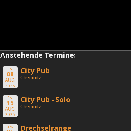
Anstehende Termine:
City Pub
SA.
08
Chemnitz
AUG.
2026
City Pub - Solo
SA.
15
Chemnitz
AUG.
2026
Drechselrange
SA.