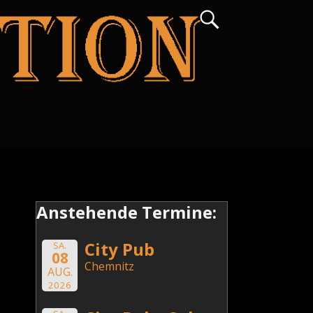
Anstehende Termine:
City Pub
SA.
08
Chemnitz
AUG.
2026