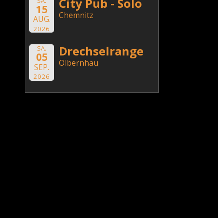
City Pub - Solo
SA.
15
Chemnitz
AUG.
2026
Drechselrange
SA.
05
Olbernhau
SEP.
2026