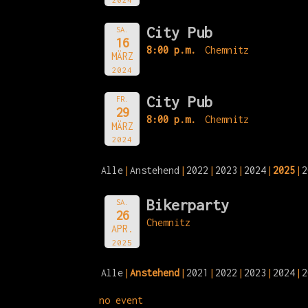
City Pub
SA.
16
8:00 p.m.
Chemnitz
MÄRZ
2024
City Pub
FR.
29
8:00 p.m.
Chemnitz
MÄRZ
2024
Alle
Anstehend
2022
2023
2024
2025
2
Bikerparty
SA.
26
Chemnitz
APR.
2025
Alle
Anstehend
2021
2022
2023
2024
2
no event