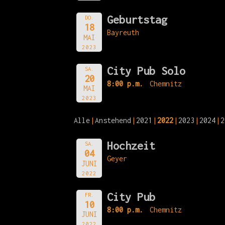
Geburtstag
DO.
18
Bayreuth
MAI
2023
City Pub Solo
SA.
20
8:00 p.m.
Chemnitz
MAI
2023
Alle
Anstehend
2021
2022
2023
2024
2
Hochzeit
SA.
04
Geyer
JUNI
2022
City Pub
FR.
10
8:00 p.m.
Chemnitz
JUNI
2022