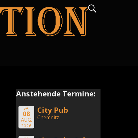
Anstehende Termine:
City Pub
SA.
08
Chemnitz
AUG.
2026