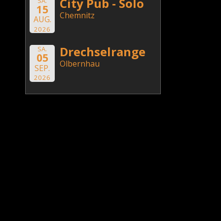
City Pub - Solo
SA.
15
Chemnitz
AUG.
2026
Drechselrange
SA.
05
Olbernhau
SEP.
2026