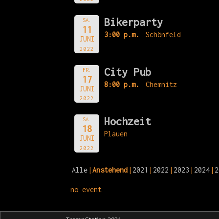
Bikerparty
SA.
11
3:00 p.m.
Schönfeld
JUNI
2022
City Pub
FR.
17
8:00 p.m.
Chemnitz
JUNI
2022
Hochzeit
SA.
18
Plauen
JUNI
2022
Alle
Anstehend
2021
2022
2023
2024
2
no event