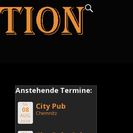
Anstehende Termine:
City Pub
SA.
08
Chemnitz
AUG.
2026