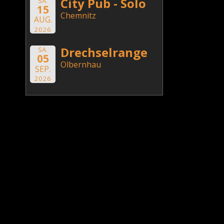
City Pub - Solo
SA.
15
Chemnitz
AUG.
2026
Drechselrange
SA.
05
Olbernhau
SEP.
2026