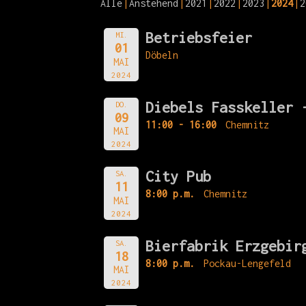
Alle
Anstehend
2021
2022
2023
2024
2
Betriebsfeier
MI.
01
Döbeln
MAI
2024
Diebels Fasskeller 
DO.
09
11:00 - 16:00
Chemnitz
MAI
2024
City Pub
SA.
11
8:00 p.m.
Chemnitz
MAI
2024
Bierfabrik Erzgebir
SA.
18
8:00 p.m.
Pockau-Lengefeld
MAI
2024