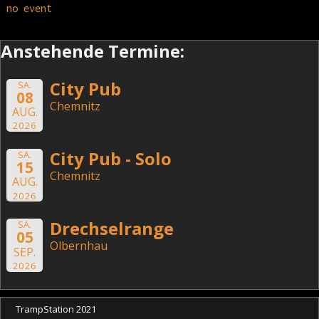
no event
Anstehende Termine:
City Pub
SA.
08
Chemnitz
AUG.
2026
City Pub - Solo
SA.
15
Chemnitz
AUG.
2026
Drechselrange
SA.
05
Olbernhau
SEP.
2026
TrampStation 2021