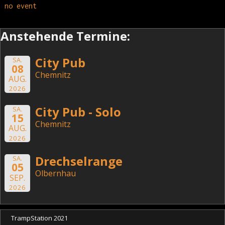
no event
Anstehende Termine:
City Pub
SA.
08
Chemnitz
AUG.
2026
City Pub - Solo
SA.
15
Chemnitz
AUG.
2026
Drechselrange
SA.
05
Olbernhau
SEP.
2026
TrampStation 2021