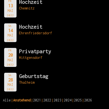
Hochzeit
FR.
13
Chemnitz
MAI
2022
Hochzeit
SA.
14
Ehrenfriedersdorf
MAI
2022
Privatparty
FR.
20
Wittgensdorf
MAI
2022
Geburtstag
SA.
28
Thalheim
MAI
2022
Alle
Anstehend
2021
2022
2023
2024
2025
2026