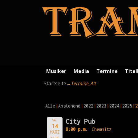
Musiker
Media
Termine
Titel
Startseite
→
Termine_Alt
Alle
Anstehend
2022
2023
2024
2025
2
City Pub
SA.
14
8:00 p.m.
Chemnitz
MÄRZ
2026