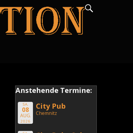
Anstehende Termine:
City Pub
SA.
08
Chemnitz
AUG.
2026