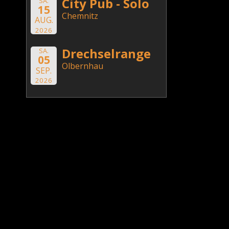
City Pub - Solo
SA.
15
Chemnitz
AUG.
2026
Drechselrange
SA.
05
Olbernhau
SEP.
2026