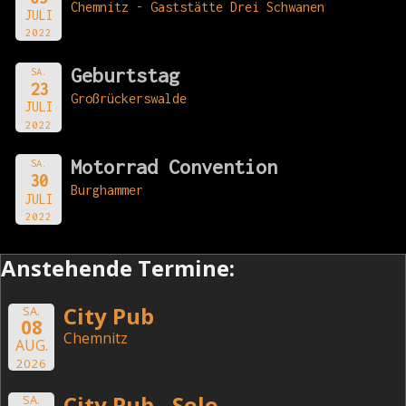
Chemnitz - Gaststätte Drei Schwanen
JULI
2022
Geburtstag
SA.
23
Großrückerswalde
JULI
2022
Motorrad Convention
SA.
30
Burghammer
JULI
2022
Anstehende Termine:
City Pub
SA.
08
Chemnitz
AUG.
2026
City Pub - Solo
SA.