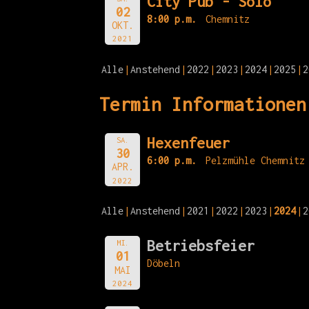
City Pub - Solo
02
8:00 p.m.
Chemnitz
OKT.
2021
Alle
Anstehend
2022
2023
2024
2025
2
Termin Informationen
Hexenfeuer
SA.
30
6:00 p.m.
Pelzmühle Chemnitz
APR.
2022
Alle
Anstehend
2021
2022
2023
2024
2
Betriebsfeier
MI.
01
Döbeln
MAI
2024