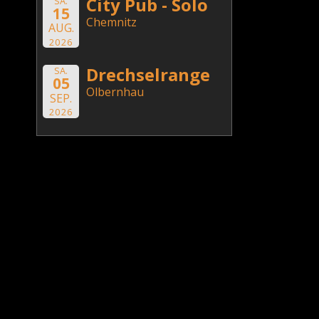
City Pub - Solo
SA.
15
Chemnitz
AUG.
2026
Drechselrange
SA.
05
Olbernhau
SEP.
2026