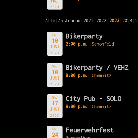
MAI
2024
Alle
Anstehend
2021
2022
2023
2024
2
Bikerparty
SA.
10
2:00 p.m.
Schönfeld
JUNI
2023
Bikerparty / VEHZ
SA.
10
8:00 p.m.
Chemnitz
JUNI
2023
City Pub - SOLO
SA.
17
8:00 p.m.
Chemnitz
JUNI
2023
Feuerwehrfest
SA.
24
Nordhalben