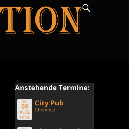
Anstehende Termine:
City Pub
SA.
08
Chemnitz
AUG.
2026