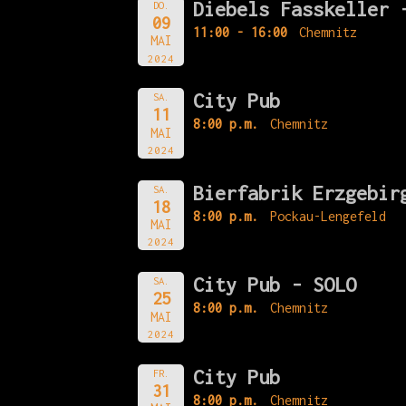
Diebels Fasskeller 
DO.
09
11:00 - 16:00
Chemnitz
MAI
2024
City Pub
SA.
11
8:00 p.m.
Chemnitz
MAI
2024
Bierfabrik Erzgebir
SA.
18
8:00 p.m.
Pockau-Lengefeld
MAI
2024
City Pub - SOLO
SA.
25
8:00 p.m.
Chemnitz
MAI
2024
City Pub
FR.
31
8:00 p.m.
Chemnitz