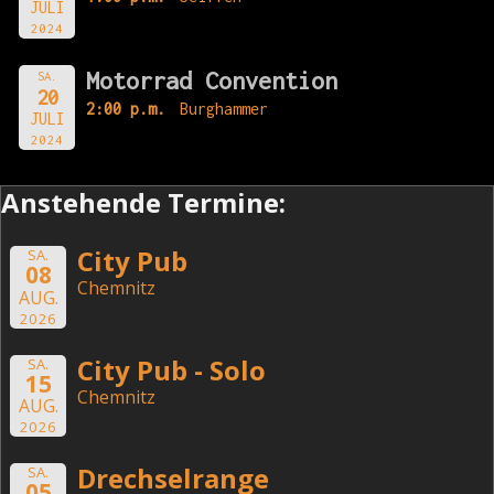
JULI
2024
Motorrad Convention
SA.
20
2:00 p.m.
Burghammer
JULI
2024
Anstehende Termine:
City Pub
SA.
08
Chemnitz
AUG.
2026
City Pub - Solo
SA.
15
Chemnitz
AUG.
2026
Drechselrange
SA.
05