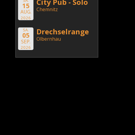
City Pub - Solo
SA.
15
Chemnitz
AUG.
2026
Drechselrange
SA.
05
Olbernhau
SEP.
2026