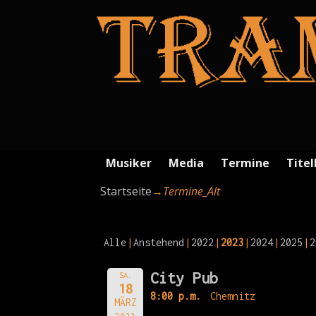
Musiker
Media
Termine
Titel
Startseite
→
Termine_Alt
Alle
Anstehend
2022
2023
2024
2025
2
City Pub
SA.
18
8:00 p.m.
Chemnitz
MÄRZ
2023