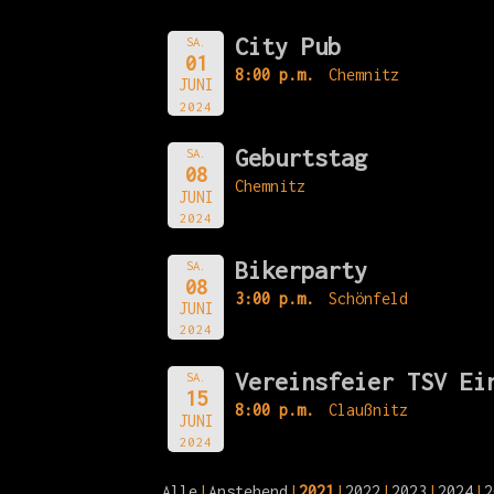
City Pub
SA.
01
8:00 p.m.
Chemnitz
JUNI
2024
Geburtstag
SA.
08
Chemnitz
JUNI
2024
Bikerparty
SA.
08
3:00 p.m.
Schönfeld
JUNI
2024
Vereinsfeier TSV Ei
SA.
15
8:00 p.m.
Claußnitz
JUNI
2024
Alle
Anstehend
2021
2022
2023
2024
2