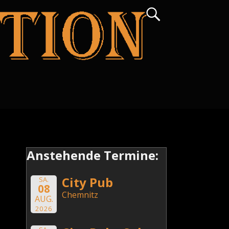
Anstehende Termine:
City Pub
SA.
08
Chemnitz
AUG.
2026