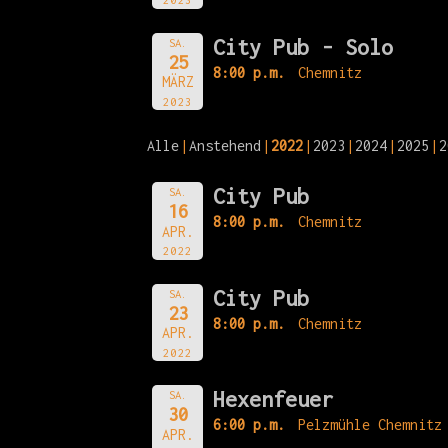
City Pub - Solo
SA.
25
8:00 p.m.
Chemnitz
MÄRZ
2023
Alle
Anstehend
2022
2023
2024
2025
2
City Pub
SA.
16
8:00 p.m.
Chemnitz
APR.
2022
City Pub
SA.
23
8:00 p.m.
Chemnitz
APR.
2022
Hexenfeuer
SA.
30
6:00 p.m.
Pelzmühle Chemnitz
APR.