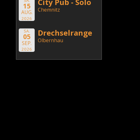
City Pub - Solo
SA.
15
Chemnitz
AUG.
2026
Drechselrange
SA.
05
Olbernhau
SEP.
2026