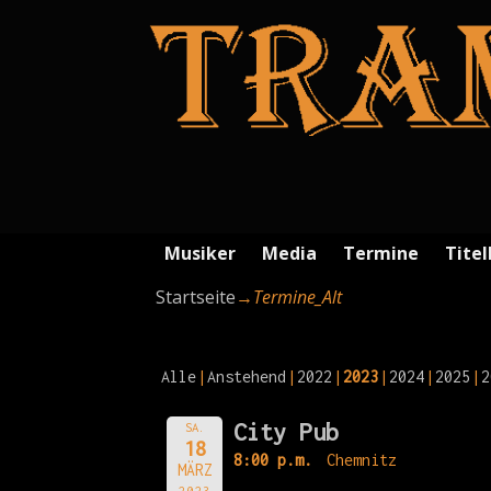
Musiker
Media
Termine
Titel
Startseite
→
Termine_Alt
Alle
Anstehend
2022
2023
2024
2025
2
City Pub
SA.
18
8:00 p.m.
Chemnitz
MÄRZ
2023