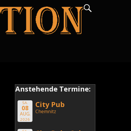
Anstehende Termine:
City Pub
SA.
08
Chemnitz
AUG.
2026