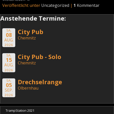
Veröffentlicht unter
Uncategorized
|
1
Kommentar
Anstehende Termine:
City Pub
SA.
08
Chemnitz
AUG.
2026
City Pub - Solo
SA.
15
Chemnitz
AUG.
2026
Drechselrange
SA.
05
Olbernhau
SEP.
2026
TrampStation 2021