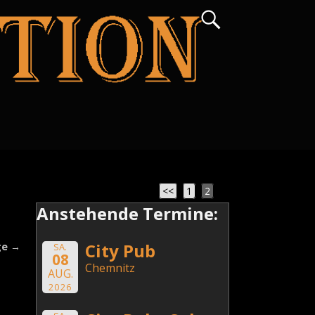
<<
1
2
Anstehende Termine:
City Pub
ge
→
SA.
08
Chemnitz
AUG.
2026