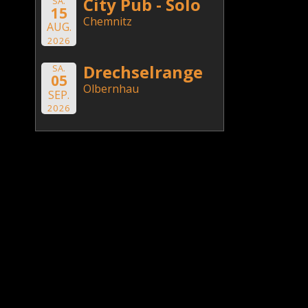
City Pub - Solo
SA.
15
Chemnitz
AUG.
2026
Drechselrange
SA.
05
Olbernhau
SEP.
2026