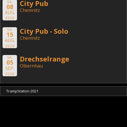
City Pub
SA.
08
Chemnitz
AUG.
2026
City Pub - Solo
SA.
15
Chemnitz
AUG.
2026
Drechselrange
SA.
05
Olbernhau
SEP.
2026
TrampStation 2021