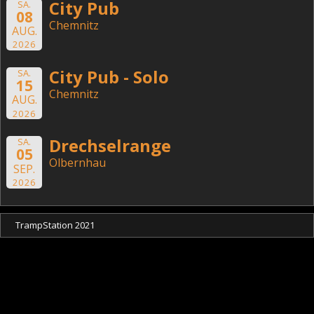
City Pub
SA.
08
Chemnitz
AUG.
2026
City Pub - Solo
SA.
15
Chemnitz
AUG.
2026
Drechselrange
SA.
05
Olbernhau
SEP.
2026
TrampStation 2021