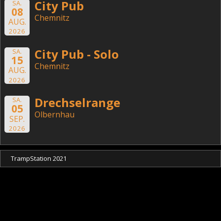
City Pub
SA.
08
Chemnitz
AUG.
2026
City Pub - Solo
SA.
15
Chemnitz
AUG.
2026
Drechselrange
SA.
05
Olbernhau
SEP.
2026
TrampStation 2021