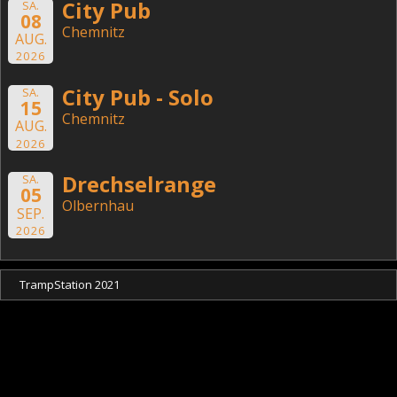
City Pub
SA.
08
Chemnitz
AUG.
2026
City Pub - Solo
SA.
15
Chemnitz
AUG.
2026
Drechselrange
SA.
05
Olbernhau
SEP.
2026
TrampStation 2021