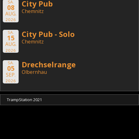
City Pub
SA.
08
Chemnitz
AUG.
2026
City Pub - Solo
SA.
15
Chemnitz
AUG.
2026
Drechselrange
SA.
05
Olbernhau
SEP.
2026
TrampStation 2021