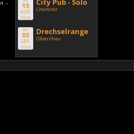
City Pub - Solo
SA.
kt
→
15
Chemnitz
AUG.
2026
Drechselrange
SA.
05
Olbernhau
SEP.
2026