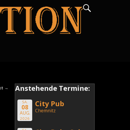
Anstehende Termine:
kt
→
City Pub
SA.
08
Chemnitz
AUG.
2026