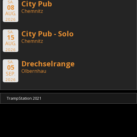
City Pub
SA.
08
Chemnitz
AUG.
2026
City Pub - Solo
SA.
15
Chemnitz
AUG.
2026
Drechselrange
SA.
05
Olbernhau
SEP.
2026
TrampStation 2021