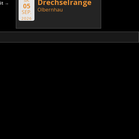
Drechselrange
SA.
it
→
05
Olbernhau
SEP.
2026