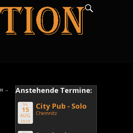
Anstehende Termine:
it
→
City Pub - Solo
SA.
15
Chemnitz
AUG.
2026