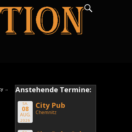
Anstehende Termine:
ty
→
City Pub
SA.
08
Chemnitz
AUG.
2026