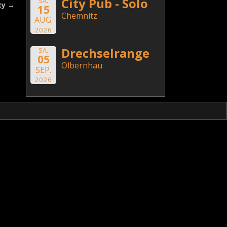
City Pub - Solo
SA.
ty
→
15
Chemnitz
AUG.
2026
Drechselrange
SA.
05
Olbernhau
SEP.
2026