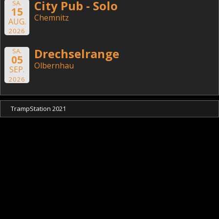
City Pub - Solo
SA.
15
Chemnitz
AUG.
2026
Drechselrange
SA.
05
Olbernhau
SEP.
2026
TrampStation 2021