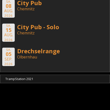
City Pub
SA.
08
Chemnitz
AUG.
2026
City Pub - Solo
SA.
15
Chemnitz
AUG.
2026
Drechselrange
SA.
05
Olbernhau
SEP.
2026
TrampStation 2021