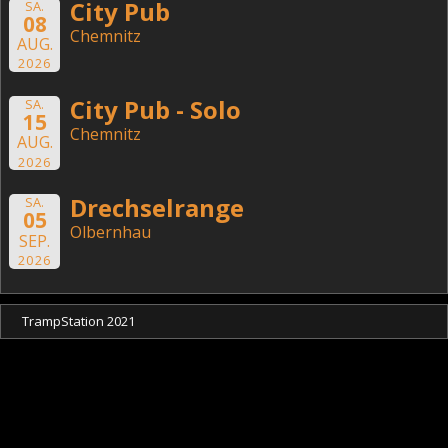
City Pub
SA.
08
Chemnitz
AUG.
2026
City Pub - Solo
SA.
15
Chemnitz
AUG.
2026
Drechselrange
SA.
05
Olbernhau
SEP.
2026
TrampStation 2021