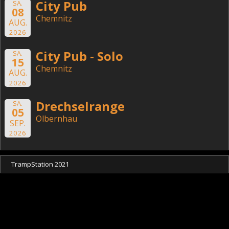
City Pub
SA.
08
Chemnitz
AUG.
2026
City Pub - Solo
SA.
15
Chemnitz
AUG.
2026
Drechselrange
SA.
05
Olbernhau
SEP.
2026
TrampStation 2021